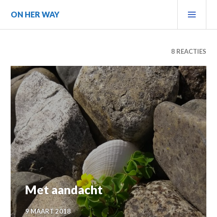
Spring
PRIM
ON HER WAY
naar
MEN
inhoud
8 REACTIES
Met aandacht
9 MAART 2018